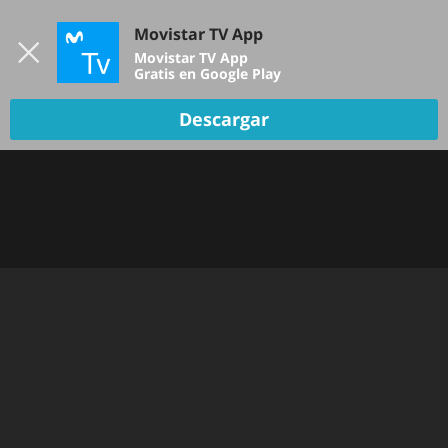
Iniciar sesión
Movistar TV App
B
Movistar TV App
Gratis en Google Play
Descargar