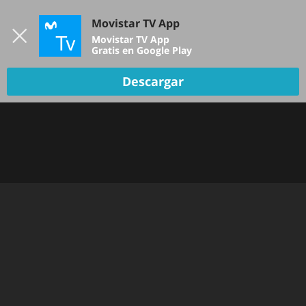
Iniciar sesión
Movistar TV App
B
Movistar TV App
Gratis en Google Play
Descargar