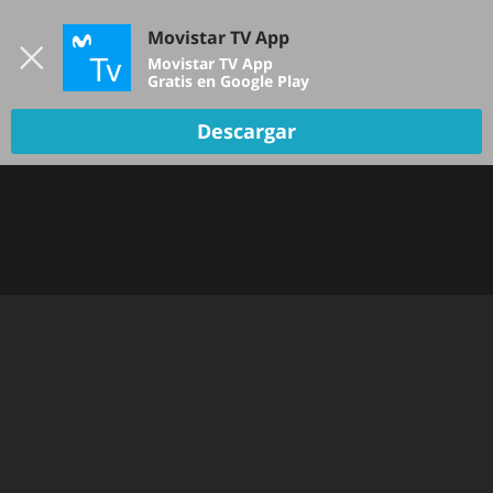
Iniciar sesión
Movistar TV App
B
Movistar TV App
Gratis en Google Play
Descargar