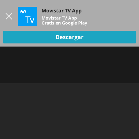
Iniciar sesión
Movistar TV App
B
Movistar TV App
Gratis en Google Play
Descargar