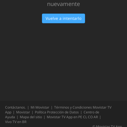
Oops!
Hemos tenido un problema... Inténtalo
nuevamente
Vuelve a intentarlo
Contáctanos.
Mi Movistar
Términos y Condiciones Movistar TV
App
Movistar
Política Protección de Datos
Centro de
Ayuda
Mapa del sitio
Movistar TV App en
PE
CL
CO
AR
Vivo TV en
BR
©
Movistar TV App