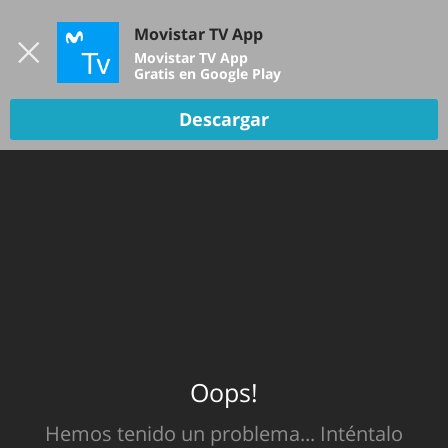
Iniciar sesión
Movistar TV App
B
Movistar TV App
Gratis en Google Play
Descargar