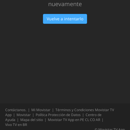
Oops!
Hemos tenido un problema... Inténtalo
nuevamente
Vuelve a intentarlo
Contáctanos.
Mi Movistar
Términos y Condiciones Movistar TV
App
Movistar
Política Protección de Datos
Centro de
Ayuda
Mapa del sitio
Movistar TV App en
PE
CL
CO
AR
Vivo TV en
BR
©
Movistar TV App