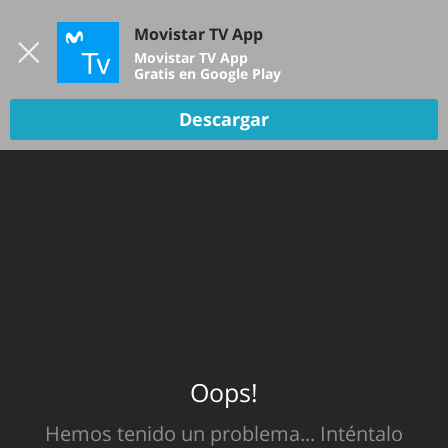
Iniciar sesión
Movistar TV App
B
Movistar TV App
Gratis en Google Play
Descargar