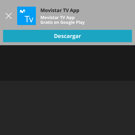
Iniciar sesión
Movistar TV App
B
Movistar TV App
Gratis en Google Play
TV EN VIVO
Descargar