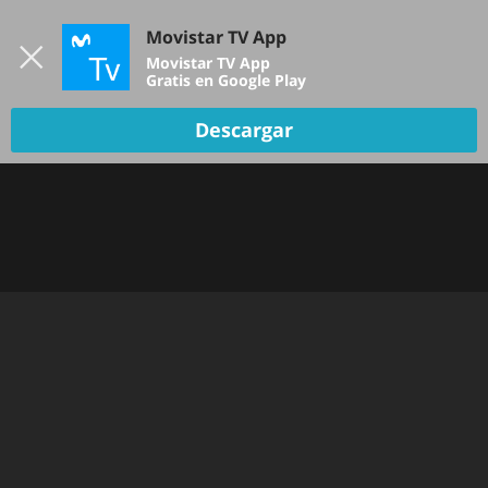
Iniciar sesión
Movistar TV App
B
Movistar TV App
Gratis en Google Play
Descargar