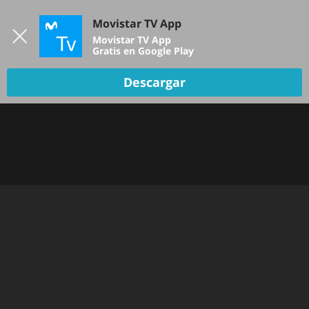
Iniciar sesión
Movistar TV App
B
Movistar TV App
Gratis en Google Play
Descargar