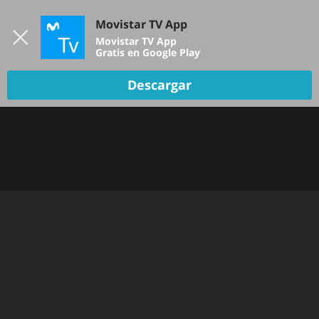
Iniciar sesión
Movistar TV App
B
Movistar TV App
Gratis en Google Play
Descargar