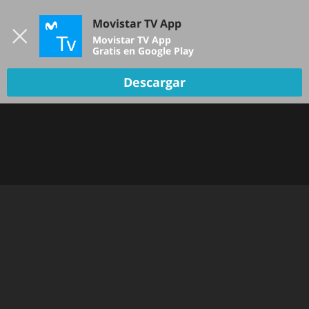
Iniciar sesión
Movistar TV App
B
Movistar TV App
Gratis en Google Play
Descargar