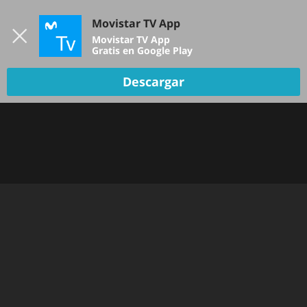
Iniciar sesión
Movistar TV App
B
Movistar TV App
Gratis en Google Play
TV EN VIVO
Descargar