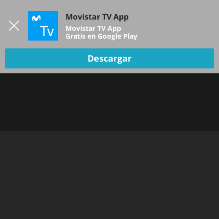
Iniciar sesión
Movistar TV App
B
Movistar TV App
Gratis en Google Play
TV EN VIVO
Descargar