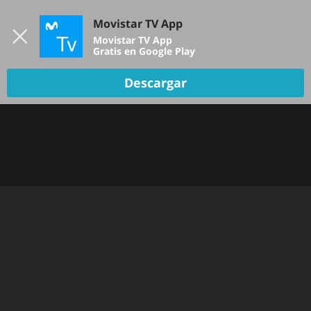
Iniciar sesión
Movistar TV App
B
Movistar TV App
Gratis en Google Play
Descargar