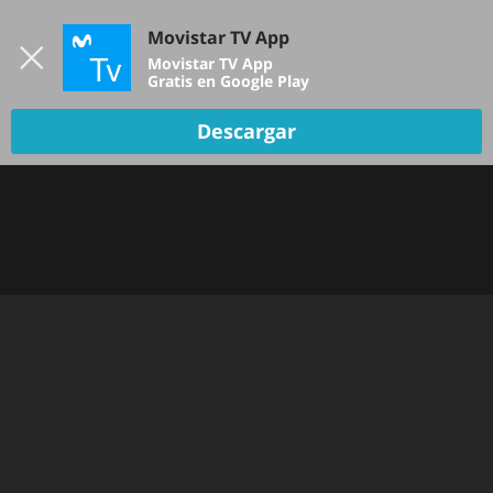
Iniciar sesión
Movistar TV App
B
Movistar TV App
Gratis en Google Play
TV EN VIVO
Descargar