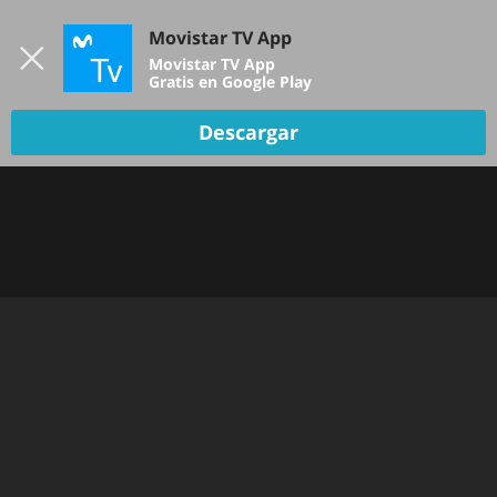
Iniciar sesión
Movistar TV App
B
Movistar TV App
Gratis en Google Play
Descargar