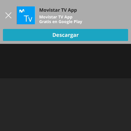
Iniciar sesión
Movistar TV App
B
Movistar TV App
Gratis en Google Play
Descargar