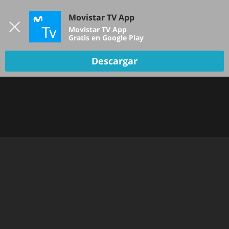
Iniciar sesión
Movistar TV App
B
Movistar TV App
Gratis en Google Play
Descargar