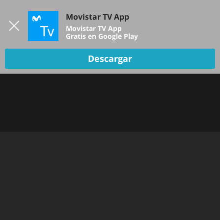
Iniciar sesión
Movistar TV App
B
Movistar TV App
Gratis en Google Play
Descargar