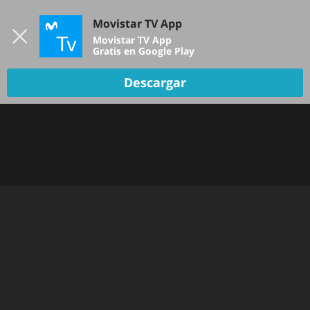
Iniciar sesión
Movistar TV App
B
Movistar TV App
Gratis en Google Play
Descargar