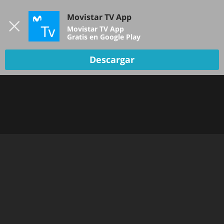
Iniciar sesión
Movistar TV App
B
Movistar TV App
Gratis en Google Play
Descargar