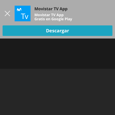
Iniciar sesión
Movistar TV App
B
Movistar TV App
Gratis en Google Play
Descargar