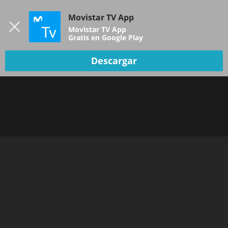
Iniciar sesión
Movistar TV App
B
Movistar TV App
Gratis en Google Play
Descargar