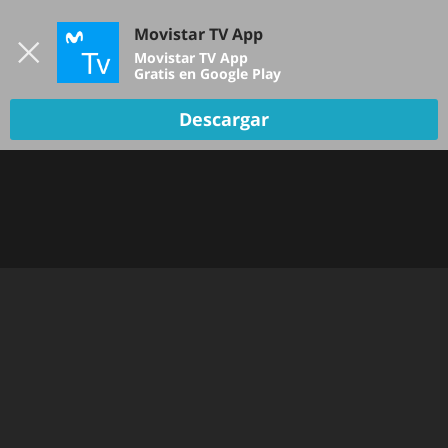
Iniciar sesión
Movistar TV App
B
Movistar TV App
Gratis en Google Play
TV EN VIVO
Descargar