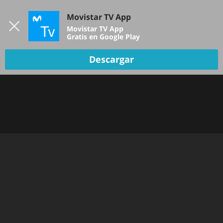
Iniciar sesión
Movistar TV App
B
Movistar TV App
Gratis en Google Play
Descargar