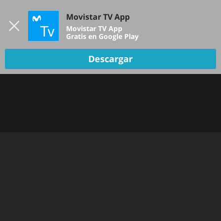
Iniciar sesión
Movistar TV App
B
Movistar TV App
Gratis en Google Play
Descargar