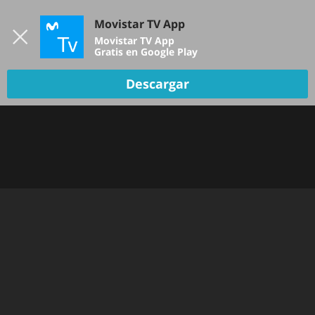
Iniciar sesión
Movistar TV App
B
Movistar TV App
Gratis en Google Play
TV EN VIVO
Descargar
Oops!
Hemos tenido un problema... Inténtalo