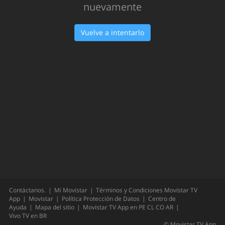
Oops!
Hemos tenido un problema... Inténtalo
nuevamente
Vuelve a intentarlo
Contáctanos.
Mi Movistar
Términos y Condiciones Movistar TV
App
Movistar
Política Protección de Datos
Centro de
Ayuda
Mapa del sitio
Movistar TV App en
PE
CL
CO
AR
Vivo TV en
BR
©
Movistar TV App