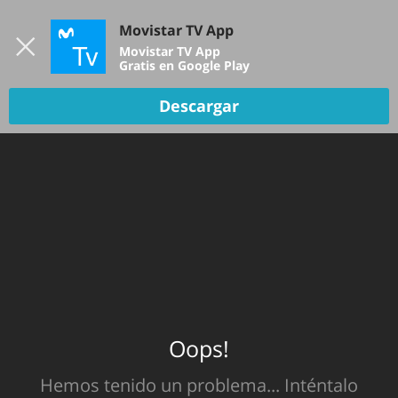
Iniciar sesión
Movistar TV App
B
Movistar TV App
Gratis en Google Play
Descargar