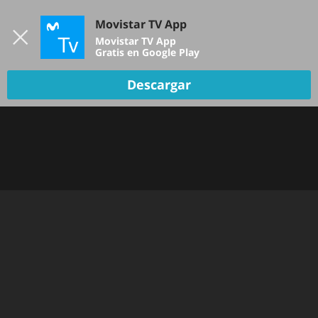
Iniciar sesión
Movistar TV App
B
Movistar TV App
Gratis en Google Play
Descargar