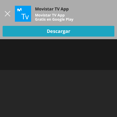
Iniciar sesión
Movistar TV App
B
Movistar TV App
Gratis en Google Play
TV EN VIVO
Descargar