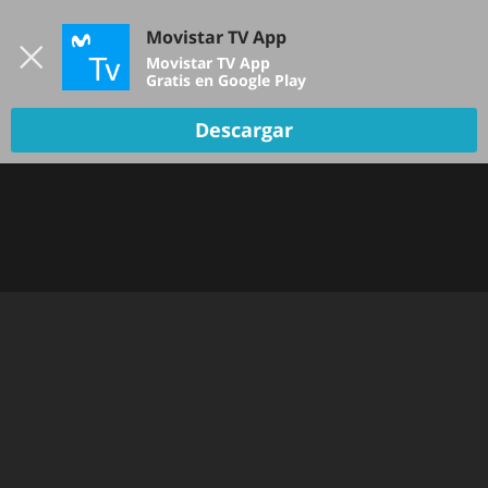
Iniciar sesión
Movistar TV App
B
Movistar TV App
Gratis en Google Play
Descargar