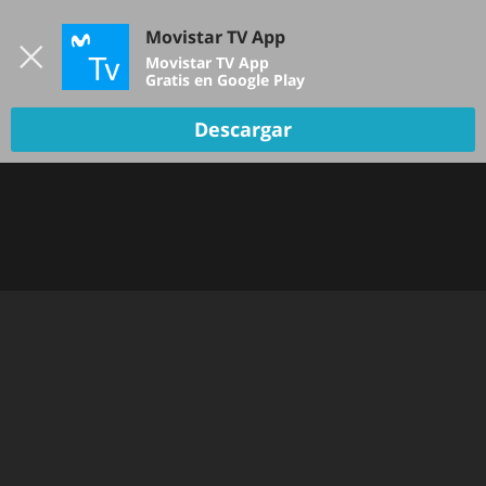
Iniciar sesión
Movistar TV App
B
Movistar TV App
Gratis en Google Play
Descargar