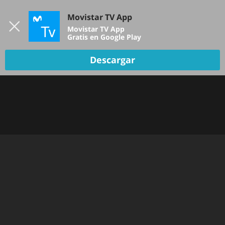
Iniciar sesión
Movistar TV App
B
Movistar TV App
Gratis en Google Play
DEPORTES
Descargar
NOTICIAS
PELÍCULAS Y SERIES
KIDS