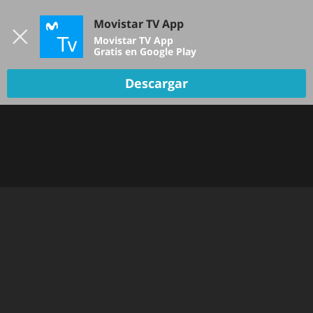
Iniciar sesión
Movistar TV App
B
Movistar TV App
Gratis en Google Play
Descargar