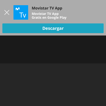
Iniciar sesión
Movistar TV App
B
Movistar TV App
Gratis en Google Play
Descargar