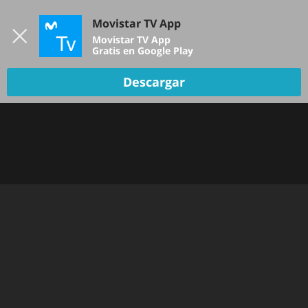
Iniciar sesión
Movistar TV App
B
Movistar TV App
Gratis en Google Play
Descargar