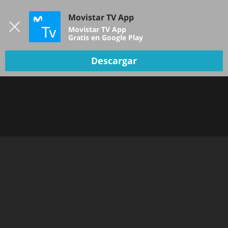
Iniciar sesión
Movistar TV App
B
Movistar TV App
Gratis en Google Play
Descargar