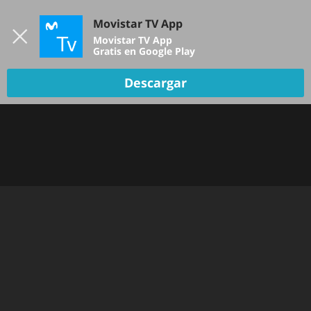
Iniciar sesión
Movistar TV App
B
Movistar TV App
Gratis en Google Play
TV EN VIVO
Descargar