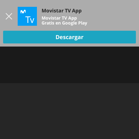
Iniciar sesión
Movistar TV App
B
Movistar TV App
Gratis en Google Play
Descargar