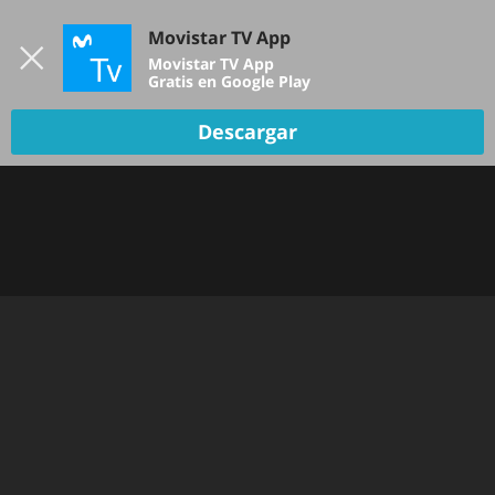
Iniciar sesión
Movistar TV App
B
Movistar TV App
Gratis en Google Play
TV EN VIVO
Descargar