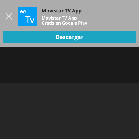
Iniciar sesión
Movistar TV App
B
Movistar TV App
Gratis en Google Play
Descargar