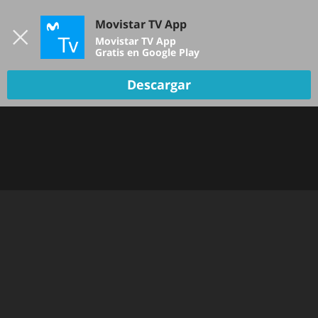
Iniciar sesión
Movistar TV App
B
Movistar TV App
Gratis en Google Play
TV EN VIVO
Descargar