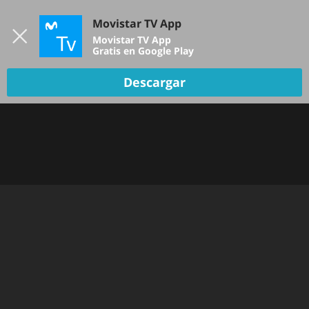
Iniciar sesión
Movistar TV App
B
Movistar TV App
Gratis en Google Play
Descargar