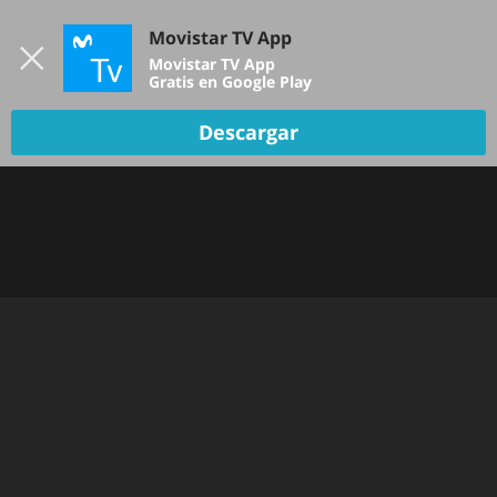
Iniciar sesión
Movistar TV App
B
Movistar TV App
Gratis en Google Play
TV EN VIVO
Descargar