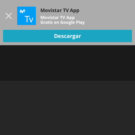
Iniciar sesión
Movistar TV App
B
Movistar TV App
Gratis en Google Play
TV EN VIVO
Descargar