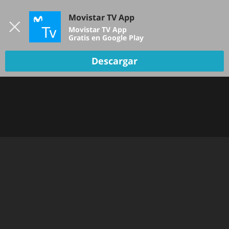
Iniciar sesión
Movistar TV App
B
Movistar TV App
Gratis en Google Play
TV EN VIVO
Descargar