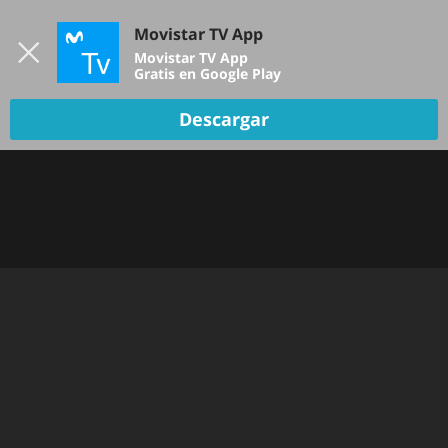
Iniciar sesión
Movistar TV App
B
Movistar TV App
Gratis en Google Play
Descargar