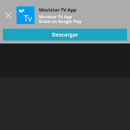
Iniciar sesión
Movistar TV App
B
Movistar TV App
Gratis en Google Play
Descargar