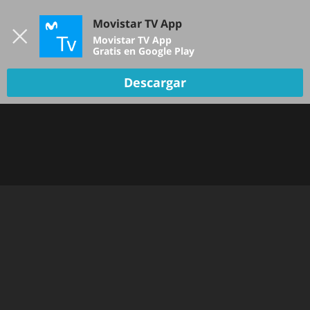
Iniciar sesión
Movistar TV App
B
Movistar TV App
Gratis en Google Play
Descargar