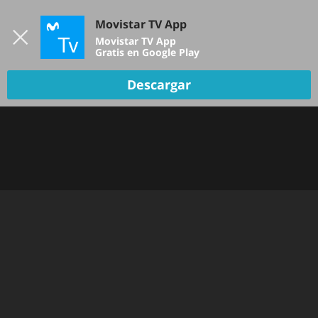
Iniciar sesión
Movistar TV App
B
Movistar TV App
Gratis en Google Play
TV EN VIVO
Descargar